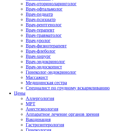
Врач-оториноларинголог
Врач-офтальмолог
Врач-педиатр
Врач-психиатр
Врач-рентгенолог
Врач-терапевт
Врач-травматолог
Врач-уролог
Врач-физиотерапевт
Врач-флеболог
Врач-хирург
Врач-эндокринолог
Врач-эндоскопист
Гинеколог-эндокринолог
Массажист
Медицинская сестра
Специалист по грудному вскармливанию
Цены
Аллергология
МРТ
Анестезиология
Аппаратное лечение органов зрения
Вакцинация
Гастроэнтерология
Гинекология