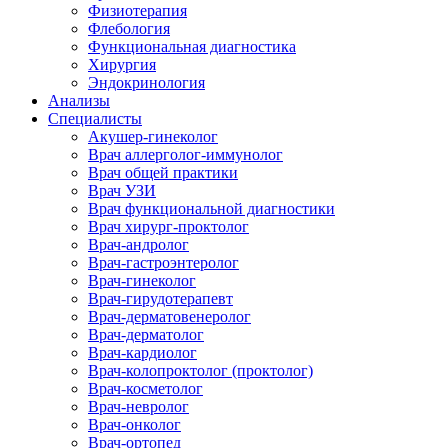
Физиотерапия
Флебология
Функциональная диагностика
Хирургия
Эндокринология
Анализы
Специалисты
Акушер-гинеколог
Врач аллерголог-иммунолог
Врач общей практики
Врач УЗИ
Врач функциональной диагностики
Врач хирург-проктолог
Врач-андролог
Врач-гастроэнтеролог
Врач-гинеколог
Врач-гирудотерапевт
Врач-дерматовенеролог
Врач-дерматолог
Врач-кардиолог
Врач-колопроктолог (проктолог)
Врач-косметолог
Врач-невролог
Врач-онколог
Врач-ортопед