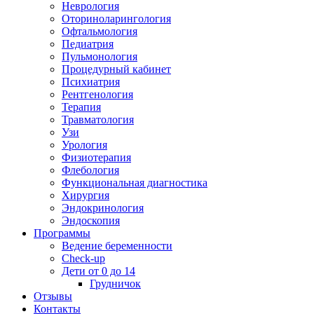
Неврология
Оториноларингология
Офтальмология
Педиатрия
Пульмонология
Процедурный кабинет
Психиатрия
Рентгенология
Терапия
Травматология
Узи
Урология
Физиотерапия
Флебология
Функциональная диагностика
Хирургия
Эндокринология
Эндоскопия
Программы
Ведение беременности
Check-up
Дети от 0 до 14
Грудничок
Отзывы
Контакты