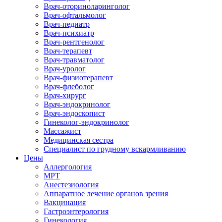
Врач-оториноларинголог
Врач-офтальмолог
Врач-педиатр
Врач-психиатр
Врач-рентгенолог
Врач-терапевт
Врач-травматолог
Врач-уролог
Врач-физиотерапевт
Врач-флеболог
Врач-хирург
Врач-эндокринолог
Врач-эндоскопист
Гинеколог-эндокринолог
Массажист
Медицинская сестра
Специалист по грудному вскармливанию
Цены
Аллергология
МРТ
Анестезиология
Аппаратное лечение органов зрения
Вакцинация
Гастроэнтерология
Гинекология