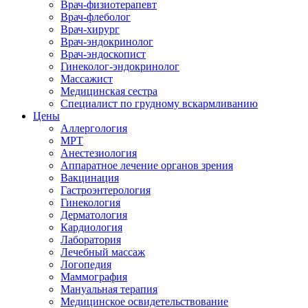
Врач-физиотерапевт
Врач-флеболог
Врач-хирург
Врач-эндокринолог
Врач-эндоскопист
Гинеколог-эндокринолог
Массажист
Медицинская сестра
Специалист по грудному вскармливанию
Цены
Аллергология
МРТ
Анестезиология
Аппаратное лечение органов зрения
Вакцинация
Гастроэнтерология
Гинекология
Дерматология
Кардиология
Лаборатория
Лечебный массаж
Логопедия
Маммография
Мануальная терапия
Медицинское освидетельствование