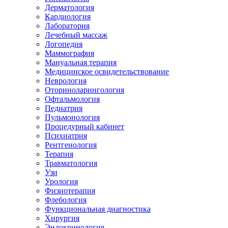
Дерматология
Кардиология
Лаборатория
Лечебный массаж
Логопедия
Маммография
Мануальная терапия
Медицинское освидетельствование
Неврология
Оториноларингология
Офтальмология
Педиатрия
Пульмонология
Процедурный кабинет
Психиатрия
Рентгенология
Терапия
Травматология
Узи
Урология
Физиотерапия
Флебология
Функциональная диагностика
Хирургия
Эндокринология