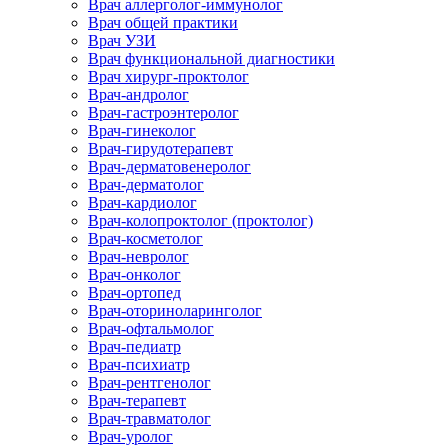
Врач аллерголог-иммунолог
Врач общей практики
Врач УЗИ
Врач функциональной диагностики
Врач хирург-проктолог
Врач-андролог
Врач-гастроэнтеролог
Врач-гинеколог
Врач-гирудотерапевт
Врач-дерматовенеролог
Врач-дерматолог
Врач-кардиолог
Врач-колопроктолог (проктолог)
Врач-косметолог
Врач-невролог
Врач-онколог
Врач-ортопед
Врач-оториноларинголог
Врач-офтальмолог
Врач-педиатр
Врач-психиатр
Врач-рентгенолог
Врач-терапевт
Врач-травматолог
Врач-уролог