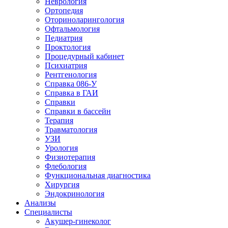
Неврология
Ортопедия
Оториноларингология
Офтальмология
Педиатрия
Проктология
Процедурный кабинет
Психиатрия
Рентгенология
Справка 086-У
Справка в ГАИ
Справки
Справки в бассейн
Терапия
Травматология
УЗИ
Урология
Физиотерапия
Флебология
Функциональная диагностика
Хирургия
Эндокринология
Анализы
Специалисты
Акушер-гинеколог