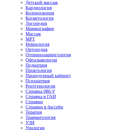
Детский массаж
Кардиология
Колоноскопия
Косметология
Логопедия
Маммография
Массаж
МРТ
Неврология
Ортопедия
Оториноларингология
Офтальмология
Педиатрия
Проктология
Процедурный кабинет
Психиатрия
Рентгенология
Справка 086-У
Справка в ГАИ
Справки
Справки в бассейн
Терапия
Травматология
УЗИ
Урология