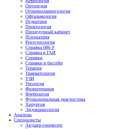
Неврология
Ортопедия
Оториноларингология
Офтальмология
Педиатрия
Проктология
Процедурный кабинет
Психиатрия
Рентгенология
Справка 086-У
Справка в ГАИ
Справки
Справки в бассейн
Терапия
Травматология
УЗИ
Урология
Физиотерапия
Флебология
Функциональная диагностика
Хирургия
Эндокринология
Анализы
Специалисты
Акушер-гинеколог