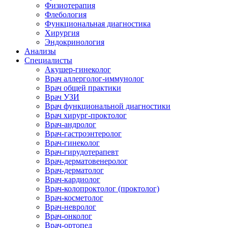
Физиотерапия
Флебология
Функциональная диагностика
Хирургия
Эндокринология
Анализы
Специалисты
Акушер-гинеколог
Врач аллерголог-иммунолог
Врач общей практики
Врач УЗИ
Врач функциональной диагностики
Врач хирург-проктолог
Врач-андролог
Врач-гастроэнтеролог
Врач-гинеколог
Врач-гирудотерапевт
Врач-дерматовенеролог
Врач-дерматолог
Врач-кардиолог
Врач-колопроктолог (проктолог)
Врач-косметолог
Врач-невролог
Врач-онколог
Врач-ортопед