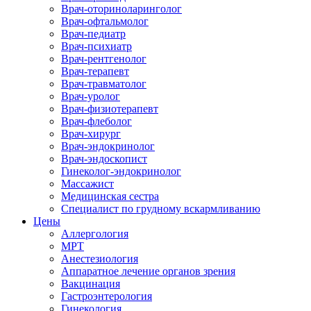
Врач-оториноларинголог
Врач-офтальмолог
Врач-педиатр
Врач-психиатр
Врач-рентгенолог
Врач-терапевт
Врач-травматолог
Врач-уролог
Врач-физиотерапевт
Врач-флеболог
Врач-хирург
Врач-эндокринолог
Врач-эндоскопист
Гинеколог-эндокринолог
Массажист
Медицинская сестра
Специалист по грудному вскармливанию
Цены
Аллергология
МРТ
Анестезиология
Аппаратное лечение органов зрения
Вакцинация
Гастроэнтерология
Гинекология