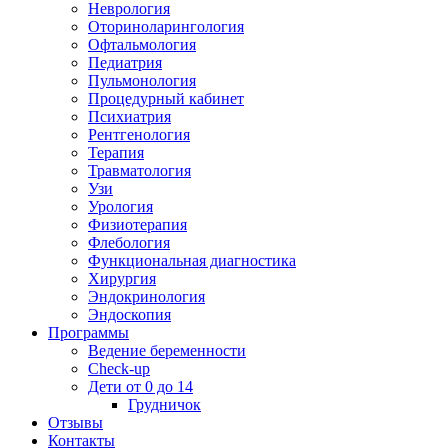
Неврология
Оториноларингология
Офтальмология
Педиатрия
Пульмонология
Процедурный кабинет
Психиатрия
Рентгенология
Терапия
Травматология
Узи
Урология
Физиотерапия
Флебология
Функциональная диагностика
Хирургия
Эндокринология
Эндоскопия
Программы
Ведение беременности
Check-up
Дети от 0 до 14
Грудничок
Отзывы
Контакты