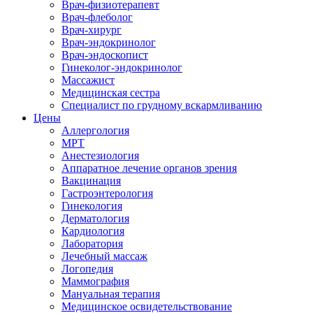
Врач-физиотерапевт
Врач-флеболог
Врач-хирург
Врач-эндокринолог
Врач-эндоскопист
Гинеколог-эндокринолог
Массажист
Медицинская сестра
Специалист по грудному вскармливанию
Цены
Аллергология
МРТ
Анестезиология
Аппаратное лечение органов зрения
Вакцинация
Гастроэнтерология
Гинекология
Дерматология
Кардиология
Лаборатория
Лечебный массаж
Логопедия
Маммография
Мануальная терапия
Медицинское освидетельствование