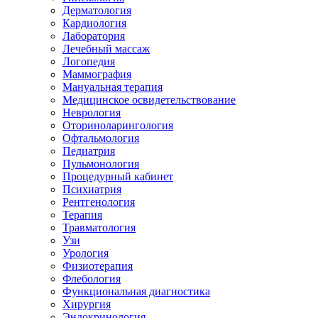
Дерматология
Кардиология
Лаборатория
Лечебный массаж
Логопедия
Маммография
Мануальная терапия
Медицинское освидетельствование
Неврология
Оториноларингология
Офтальмология
Педиатрия
Пульмонология
Процедурный кабинет
Психиатрия
Рентгенология
Терапия
Травматология
Узи
Урология
Физиотерапия
Флебология
Функциональная диагностика
Хирургия
Эндокринология