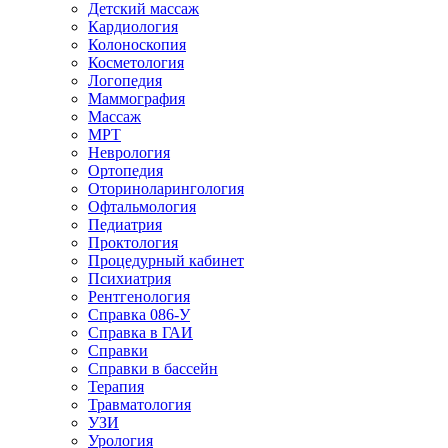
Детский массаж
Кардиология
Колоноскопия
Косметология
Логопедия
Маммография
Массаж
МРТ
Неврология
Ортопедия
Оториноларингология
Офтальмология
Педиатрия
Проктология
Процедурный кабинет
Психиатрия
Рентгенология
Справка 086-У
Справка в ГАИ
Справки
Справки в бассейн
Терапия
Травматология
УЗИ
Урология