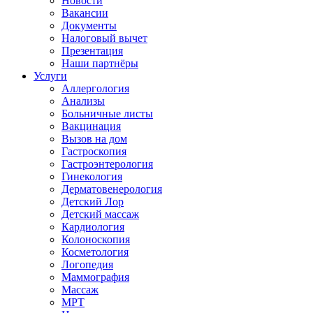
Новости
Вакансии
Документы
Налоговый вычет
Презентация
Наши партнёры
Услуги
Аллергология
Анализы
Больничные листы
Вакцинация
Вызов на дом
Гастроскопия
Гастроэнтерология
Гинекология
Дерматовенерология
Детский Лор
Детский массаж
Кардиология
Колоноскопия
Косметология
Логопедия
Маммография
Массаж
МРТ