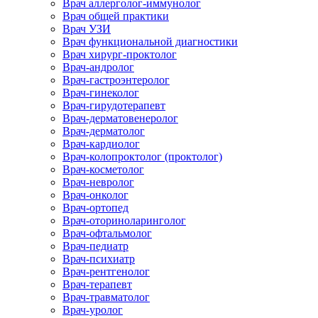
Врач аллерголог-иммунолог
Врач общей практики
Врач УЗИ
Врач функциональной диагностики
Врач хирург-проктолог
Врач-андролог
Врач-гастроэнтеролог
Врач-гинеколог
Врач-гирудотерапевт
Врач-дерматовенеролог
Врач-дерматолог
Врач-кардиолог
Врач-колопроктолог (проктолог)
Врач-косметолог
Врач-невролог
Врач-онколог
Врач-ортопед
Врач-оториноларинголог
Врач-офтальмолог
Врач-педиатр
Врач-психиатр
Врач-рентгенолог
Врач-терапевт
Врач-травматолог
Врач-уролог