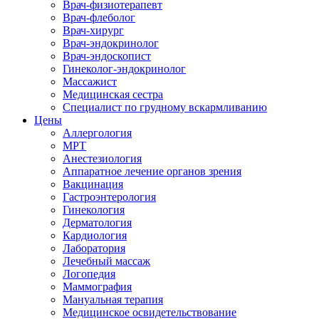
Врач-физиотерапевт
Врач-флеболог
Врач-хирург
Врач-эндокринолог
Врач-эндоскопист
Гинеколог-эндокринолог
Массажист
Медицинская сестра
Специалист по грудному вскармливанию
Цены
Аллергология
МРТ
Анестезиология
Аппаратное лечение органов зрения
Вакцинация
Гастроэнтерология
Гинекология
Дерматология
Кардиология
Лаборатория
Лечебный массаж
Логопедия
Маммография
Мануальная терапия
Медицинское освидетельствование