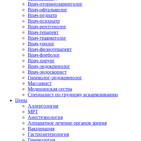
Врач-оториноларинголог
Врач-офтальмолог
Врач-педиатр
Врач-психиатр
Врач-рентгенолог
Врач-терапевт
Врач-травматолог
Врач-уролог
Врач-физиотерапевт
Врач-флеболог
Врач-хирург
Врач-эндокринолог
Врач-эндоскопист
Гинеколог-эндокринолог
Массажист
Медицинская сестра
Специалист по грудному вскармливанию
Цены
Аллергология
МРТ
Анестезиология
Аппаратное лечение органов зрения
Вакцинация
Гастроэнтерология
Гинекология