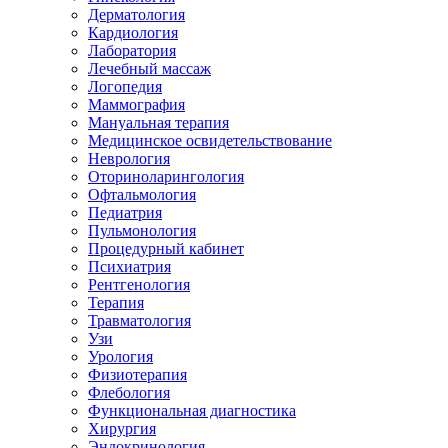
Дерматология
Кардиология
Лаборатория
Лечебный массаж
Логопедия
Маммография
Мануальная терапия
Медицинское освидетельствование
Неврология
Оториноларингология
Офтальмология
Педиатрия
Пульмонология
Процедурный кабинет
Психиатрия
Рентгенология
Терапия
Травматология
Узи
Урология
Физиотерапия
Флебология
Функциональная диагностика
Хирургия
Эндокринология