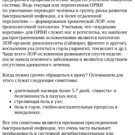
системы. Ведь текущая или перенесенная ОРВИ
по умолчанию переводит человека в группу риска развития
бактериальной инфекции, а в более отдаленной
перспективе — формирования хронической ЛОР- или
бронхолегочной патологии. Учитывая, что «входными
воротами» для ОРВИ служит нос и ротоглотка, их наиболее
распространенными осложнениями являются патологии
ЛОР-органов
: риносинуситы (гайморит, фронтит и другие),
воспаления уха (отиты) и горла (ларингит, тонзиллит и др.).
Чаще всего
ЛОР-осложнения
развиваются спустя неделю
после начала основного заболевания и являются следствием
отсутствия адекватного лечения.
Когда нужно срочно обращаться к врачу? Основанием для
этого служат следующие симптомы:
длительный насморк более 5-7 дней, «тяжесть» и
болезненность в пазухах носа;
стреляющая боль в ухе;
боль в горле, гнойно-воспалительные процессы в
миндалинах.
Все эти симптомы являются признаком присоединения
бактериальной инфекции, что очень часто вызывает
необходимость в системной антибиотикотерапии или