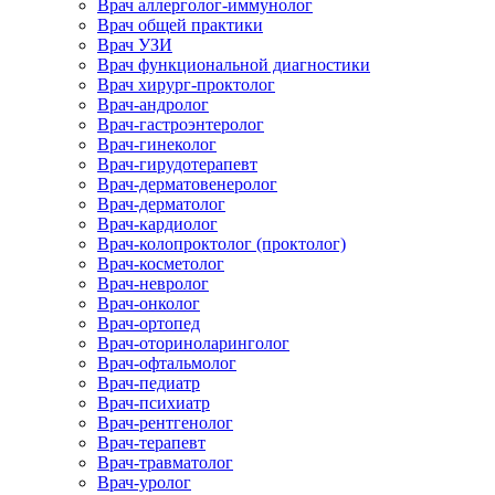
Врач аллерголог-иммунолог
Врач общей практики
Врач УЗИ
Врач функциональной диагностики
Врач хирург-проктолог
Врач-андролог
Врач-гастроэнтеролог
Врач-гинеколог
Врач-гирудотерапевт
Врач-дерматовенеролог
Врач-дерматолог
Врач-кардиолог
Врач-колопроктолог (проктолог)
Врач-косметолог
Врач-невролог
Врач-онколог
Врач-ортопед
Врач-оториноларинголог
Врач-офтальмолог
Врач-педиатр
Врач-психиатр
Врач-рентгенолог
Врач-терапевт
Врач-травматолог
Врач-уролог