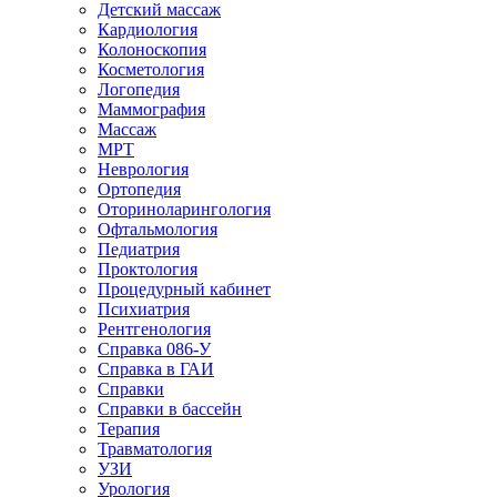
Детский массаж
Кардиология
Колоноскопия
Косметология
Логопедия
Маммография
Массаж
МРТ
Неврология
Ортопедия
Оториноларингология
Офтальмология
Педиатрия
Проктология
Процедурный кабинет
Психиатрия
Рентгенология
Справка 086-У
Справка в ГАИ
Справки
Справки в бассейн
Терапия
Травматология
УЗИ
Урология