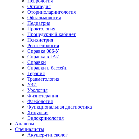
Неврология
Ортопедия
Оториноларингология
Офтальмология
Педиатрия
Проктология
Процедурный кабинет
Психиатрия
Рентгенология
Справка 086-У
Справка в ГАИ
Справки
Справки в бассейн
Терапия
Травматология
УЗИ
Урология
Физиотерапия
Флебология
Функциональная диагностика
Хирургия
Эндокринология
Анализы
Специалисты
Акушер-гинеколог