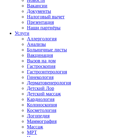
Новости
Вакансии
Документы
Налоговый вычет
Презентация
Наши партнёры
Услуги
Аллергология
Анализы
Больничные листы
Вакцинация
Вызов на дом
Гастроскопия
Гастроэнтерология
Гинекология
Дерматовенерология
Детский Лор
Детский массаж
Кардиология
Колоноскопия
Косметология
Логопедия
Маммография
Массаж
МРТ