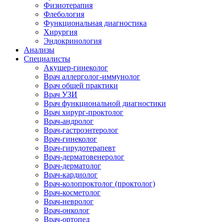
Физиотерапия
Флебология
Функциональная диагностика
Хирургия
Эндокринология
Анализы
Специалисты
Акушер-гинеколог
Врач аллерголог-иммунолог
Врач общей практики
Врач УЗИ
Врач функциональной диагностики
Врач хирург-проктолог
Врач-андролог
Врач-гастроэнтеролог
Врач-гинеколог
Врач-гирудотерапевт
Врач-дерматовенеролог
Врач-дерматолог
Врач-кардиолог
Врач-колопроктолог (проктолог)
Врач-косметолог
Врач-невролог
Врач-онколог
Врач-ортопед