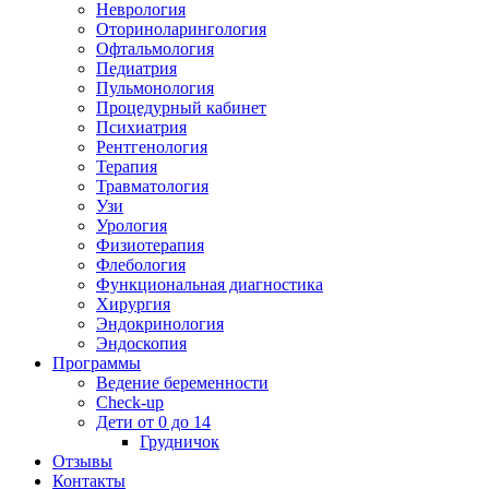
Неврология
Оториноларингология
Офтальмология
Педиатрия
Пульмонология
Процедурный кабинет
Психиатрия
Рентгенология
Терапия
Травматология
Узи
Урология
Физиотерапия
Флебология
Функциональная диагностика
Хирургия
Эндокринология
Эндоскопия
Программы
Ведение беременности
Check-up
Дети от 0 до 14
Грудничок
Отзывы
Контакты