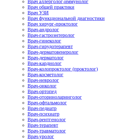
Врач аллерголог-иммунолог
Врач общей практики
Врач УЗИ
Врач функциональной диагностики
Врач хирург-проктолог
Врач-андролог
Врач-гастроэнтеролог
Врач-гинеколог
Врач-гирудотерапевт
Врач-дерматовенеролог
Врач-дерматолог
Врач-кардиолог
Врач-колопроктолог (проктолог)
Врач-косметолог
Врач-невролог
Врач-онколог
Врач-ортопед
Врач-оториноларинголог
Врач-офтальмолог
Врач-педиатр
Врач-психиатр
Врач-рентгенолог
Врач-терапевт
Врач-травматолог
Врач-уролог