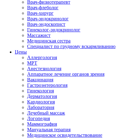
Врач-физиотерапевт
Врач-флеболог
Врач-хирург
Врач-эндокринолог
Врач-эндоскопист
Гинеколог-эндокринолог
Массажист
Медицинская сестра
Специалист по грудному вскармливанию
Цены
Аллергология
МРТ
Анестезиология
Аппаратное лечение органов зрения
Вакцинация
Гастроэнтерология
Гинекология
Дерматология
Кардиология
Лаборатория
Лечебный массаж
Логопедия
Маммография
Мануальная терапия
Медицинское освидетельствование