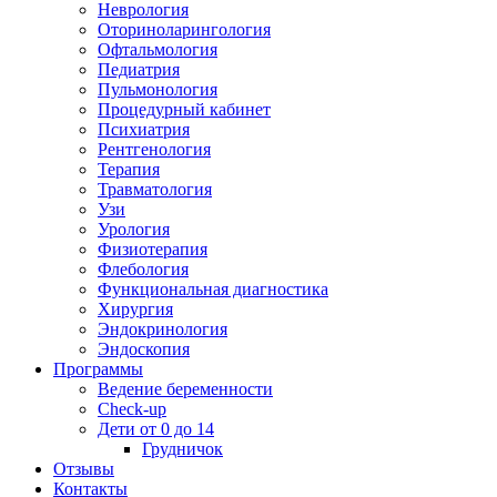
Неврология
Оториноларингология
Офтальмология
Педиатрия
Пульмонология
Процедурный кабинет
Психиатрия
Рентгенология
Терапия
Травматология
Узи
Урология
Физиотерапия
Флебология
Функциональная диагностика
Хирургия
Эндокринология
Эндоскопия
Программы
Ведение беременности
Check-up
Дети от 0 до 14
Грудничок
Отзывы
Контакты