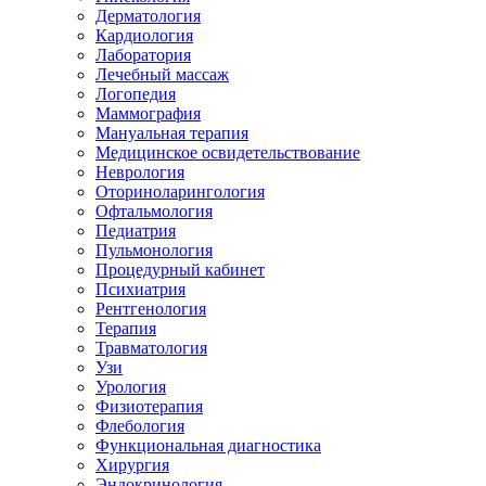
Дерматология
Кардиология
Лаборатория
Лечебный массаж
Логопедия
Маммография
Мануальная терапия
Медицинское освидетельствование
Неврология
Оториноларингология
Офтальмология
Педиатрия
Пульмонология
Процедурный кабинет
Психиатрия
Рентгенология
Терапия
Травматология
Узи
Урология
Физиотерапия
Флебология
Функциональная диагностика
Хирургия
Эндокринология