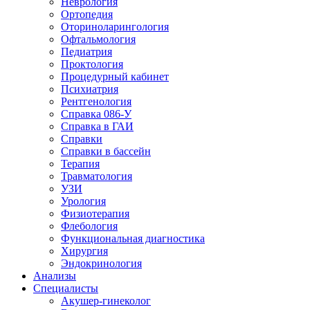
Неврология
Ортопедия
Оториноларингология
Офтальмология
Педиатрия
Проктология
Процедурный кабинет
Психиатрия
Рентгенология
Справка 086-У
Справка в ГАИ
Справки
Справки в бассейн
Терапия
Травматология
УЗИ
Урология
Физиотерапия
Флебология
Функциональная диагностика
Хирургия
Эндокринология
Анализы
Специалисты
Акушер-гинеколог