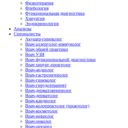
Физиотерапия
Флебология
Функциональная диагностика
Хирургия
Эндокринология
Анализы
Специалисты
Акушер-гинеколог
Врач аллерголог-иммунолог
Врач общей практики
Врач УЗИ
Врач функциональной диагностики
Врач хирург-проктолог
Врач-андролог
Врач-гастроэнтеролог
Врач-гинеколог
Врач-гирудотерапевт
Врач-дерматовенеролог
Врач-дерматолог
Врач-кардиолог
Врач-колопроктолог (проктолог)
Врач-косметолог
Врач-невролог
Врач-онколог
Врач-ортопед