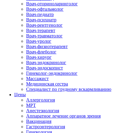
Врач-оториноларинголог
Врач-офтальмолог
Врач-педиатр
Врач-психиатр
Врач-рентгенолог
Врач-терапевт
Врач-травматолог
Врач-уролог
Врач-физиотерапевт
Врач-флеболог
Врач-хирург
Врач-эндокринолог
Врач-эндоскопист
Гинеколог-эндокринолог
Массажист
Медицинская сестра
Специалист по грудному вскармливанию
Цены
Аллергология
МРТ
Анестезиология
Аппаратное лечение органов зрения
Вакцинация
Гастроэнтерология
Гинекология