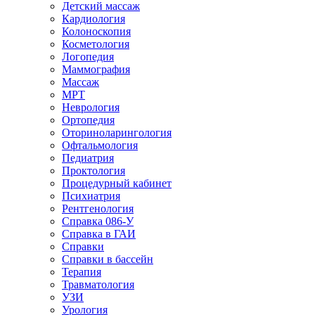
Детский массаж
Кардиология
Колоноскопия
Косметология
Логопедия
Маммография
Массаж
МРТ
Неврология
Ортопедия
Оториноларингология
Офтальмология
Педиатрия
Проктология
Процедурный кабинет
Психиатрия
Рентгенология
Справка 086-У
Справка в ГАИ
Справки
Справки в бассейн
Терапия
Травматология
УЗИ
Урология